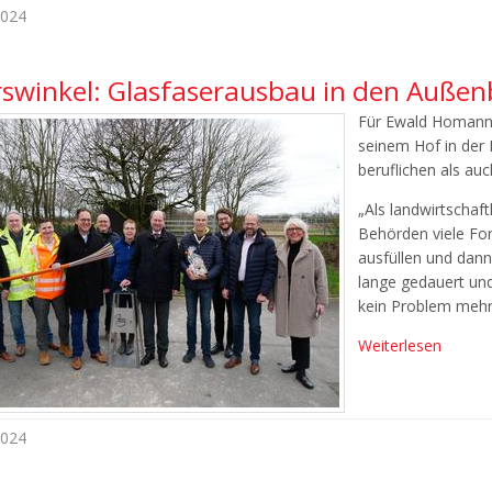
2024
rswinkel: Glasfaserausbau in den Außen
Für Ewald Homann 
seinem Hof in der 
beruflichen als auc
„Als landwirtschaf
Behörden viele Fo
ausfüllen und dann
lange gedauert und
kein Problem mehr
Weiterlesen
2024