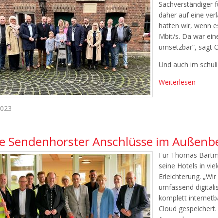
Sachverständiger f
daher auf eine ver
hatten wir, wenn es
Mbit/s. Da war ein
umsetzbar“, sagt Ol
Und auch im schul
Weiterlesen
2023
te Sendenhorster Anschlüsse im Außenber
Für Thomas Bartma
seine Hotels in vie
Erleichterung. „Wi
umfassend digitali
komplett internetb
Cloud gespeichert. 