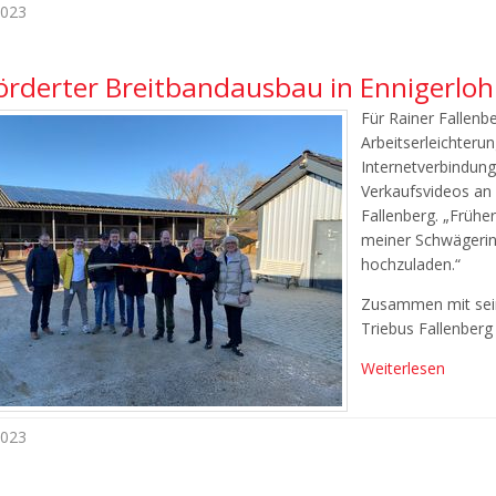
2023
örderter Breitbandausbau in Ennigerloh 
Für Rainer Fallenb
Arbeitserleichterun
Internetverbindung
Verkaufsvideos an 
Fallenberg. „Frühe
meiner Schwägerin
hochzuladen.“
Zusammen mit seine
Triebus Fallenberg
Weiterlesen
2023