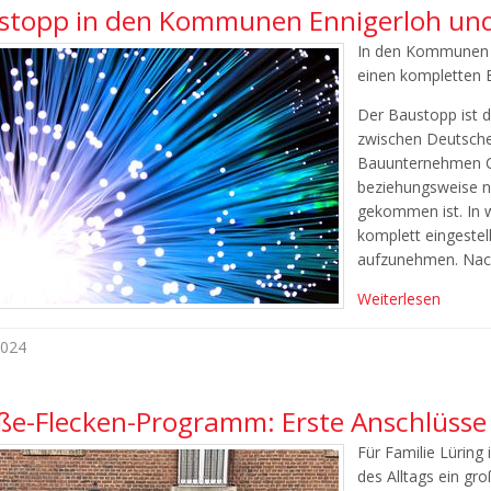
stopp in den Kommunen Ennigerloh un
In den Kommunen E
einen kompletten 
Der Baustopp ist d
zwischen Deutsche
Bauunternehmen Co
beziehungsweise n
gekommen ist. In w
komplett eingestell
aufzunehmen. Nac
Weiterlesen
2024
ße-Flecken-Programm: Erste Anschlüsse i
Für Familie Lüring 
des Alltags ein gro