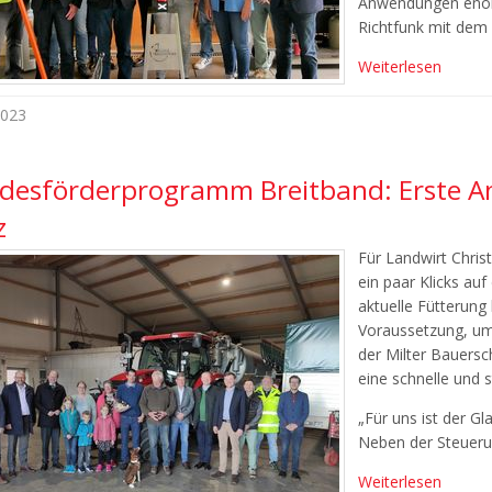
Anwendungen enorm
Richtfunk mit dem
Weiterlesen
2023
desförderprogramm Breitband: Erste A
z
Für Landwirt Chris
ein paar Klicks auf
aktuelle Fütterung 
Voraussetzung, um
der Milter Bauersc
eine schnelle und s
„Für uns ist der G
Neben der Steuerun
Weiterlesen