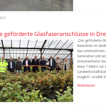
2023
e geförderte Glasfaseranschlüsse in Dre
„Der geförderte Gl
Bewohner im ländli
das Unternehmen Sc
Generation und wo
Drensteinfurter Ba
etwa 7 Mbit/s zur 
Landwirtschaftska
möglich“, erzählt
Weiterlesen