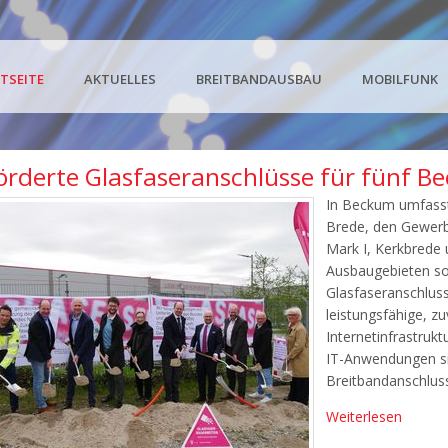
TSEITE
AKTUELLES
BREITBANDAUSBAU
MOBILFUNK
örderte Glasfaseranschlüsse für fünf 
In Beckum umfass
Brede, den Gewer
Mark I, Kerkbrede u
Ausbaugebieten so
Glasfaseranschlus
leistungsfähige, z
Internetinfrastrukt
IT-Anwendungen si
Breitbandanschlu
Weiterlesen