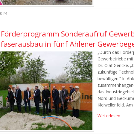
2024
 Förderprogramm Sonderaufruf Gewerbe
sfaserausbau in fünf Ahlener Gewerbeg
„Durch das Förder
Gewerbetriebe mit 
Dr. Olaf Gericke. 
zukünftige Techno
bewältigen.“ In Ahl
zusammenhängende
das Industriegebi
Nord und Beckumer
Kleiwellenfeld, A
Weiterlesen