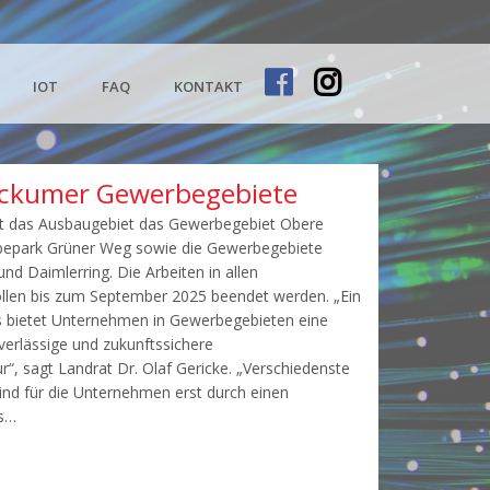
IOT
FAQ
KONTAKT
Beckumer Gewerbegebiete
t das Ausbaugebiet das Gewerbegebiet Obere
bepark Grüner Weg sowie die Gewerbegebiete
nd Daimlerring. Die Arbeiten in allen
llen bis zum September 2025 beendet werden. „Ein
s bietet Unternehmen in Gewerbegebieten eine
uverlässige und zukunftssichere
ur“, sagt Landrat Dr. Olaf Gericke. „Verschiedenste
nd für die Unternehmen erst durch einen
ss…