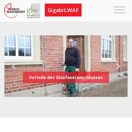
Gigabit.WAF
Previous
Next
Vorteile des Glasfaseranschlusses