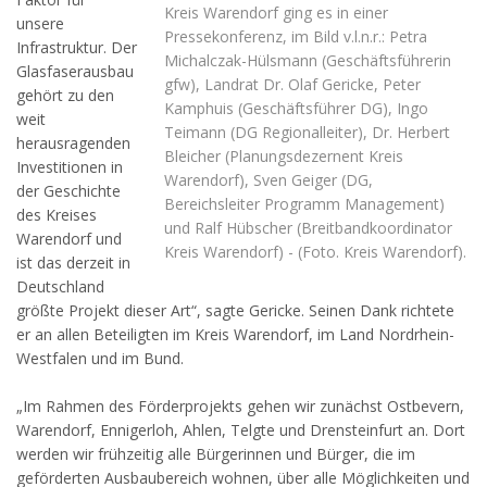
Kreis Warendorf ging es in einer
unsere
Pressekonferenz, im Bild v.l.n.r.: Petra
Infrastruktur. Der
Michalczak-Hülsmann (Geschäftsführerin
Glasfaserausbau
gfw), Landrat Dr. Olaf Gericke, Peter
gehört zu den
Kamphuis (Geschäftsführer DG), Ingo
weit
Teimann (DG Regionalleiter), Dr. Herbert
herausragenden
Bleicher (Planungsdezernent Kreis
Investitionen in
Warendorf), Sven Geiger (DG,
der Geschichte
Bereichsleiter Programm Management)
des Kreises
und Ralf Hübscher (Breitbandkoordinator
Warendorf und
Kreis Warendorf) - (Foto. Kreis Warendorf).
ist das derzeit in
Deutschland
größte Projekt dieser Art“, sagte Gericke. Seinen Dank richtete
er an allen Beteiligten im Kreis Warendorf, im Land Nordrhein-
Westfalen und im Bund.
„Im Rahmen des Förderprojekts gehen wir zunächst Ostbevern,
Warendorf, Ennigerloh, Ahlen, Telgte und Drensteinfurt an. Dort
werden wir frühzeitig alle Bürgerinnen und Bürger, die im
geförderten Ausbaubereich wohnen, über alle Möglichkeiten und