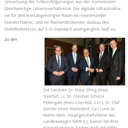
Umsetzung der Schlussfolgerungen aus der Kommission
Gleichwertige Lebensverhältnisse. Die digitale Infrastruktur
sei für den kreisangehörigen Raum ein existenzieller
Standortfaktor, und ein flächendeckender Ausbau des
Mobilfunknetzes auf 5-G-Standard unumgänglich, hieß es.
Zu den
Die Landräte Dr. Klaus Effing (Kreis
Steinfurt, l.), Dr. Christian Schulze
Pellengahr (Kreis Coesfeld, 2.v.l.), Dr. Olaf
Gericke (Kreis Warendorf, 2.v.r.) und Dr.
Martin Klein, Hauptgeschäftsführer des
Landkreistages NRW (r.), kamen bei ihrer
Klausurtagung in Aachen auch mit NRW-