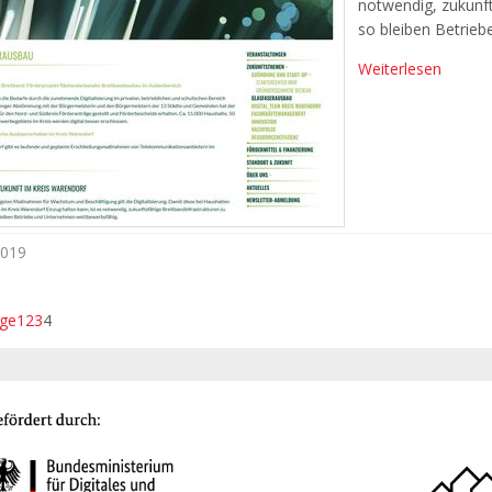
notwendig, zukunft
so bleiben Betrie
Weiterlesen
2019
ige
1
2
3
4