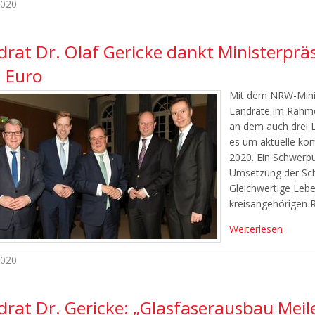
2020
drat Dr. Olaf Gericke dankt Ministerprä
. Euro
Mit dem NRW-Minis
Landräte im Rahme
an dem auch drei L
es um aktuelle kom
2020. Ein Schwerp
Umsetzung der Sch
Gleichwertige Leben
kreisangehörigen R
Weiterlesen
2020
rat Dr. Gericke: „Glasfaserausbau Meile