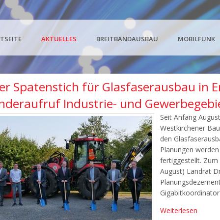
TSEITE
AKTUELLES
BREITBANDAUSBAU
MOBILFUNK
ter Spatenstich für Glasfaserausbau in
onderaufruf Industrie- und Gewerbegebie
Seit Anfang August
Westkirchener Baue
den Glasfaserausb
Planungen werden d
fertiggestellt. Zu
August) Landrat Dr
Planungsdezernent 
Gigabitkoordinato
Weiterlesen