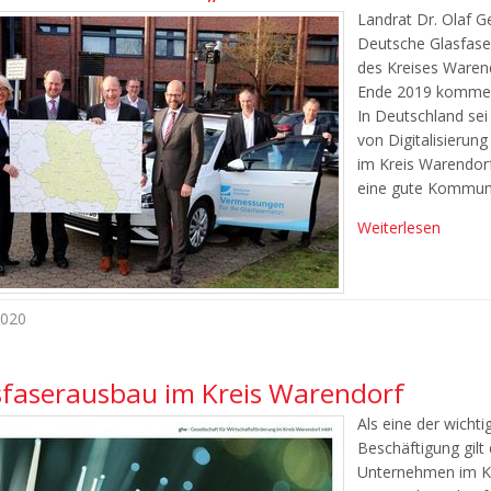
Landrat Dr. Olaf 
Deutsche Glasfaser 
des Kreises Waren
Ende 2019 komme e
In Deutschland sei 
von Digitalisierun
im Kreis Warendorf
eine gute Kommun
Weiterlesen
2020
sfaserausbau im Kreis Warendorf
Als eine der wich
Beschäftigung gilt 
Unternehmen im Kre